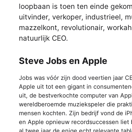
loopbaan is toen ten einde gekome
uitvinder, verkoper, industrieel, mu
mazzelkont, revolutionair, workah
natuurlijk CEO.
Steve Jobs en Apple
Jobs was vóór zijn dood veertien jaar CE
Apple uit tot een gigant in consumenten
uit, de bestverkochte computer van Appl
wereldberoemde muziekspeler die prakti
mensen kochten. Zijn bedrijf vond de iPh
en Apple opnieuw recordsuccessen liet 
al twee jaar de enige echt relevante ta