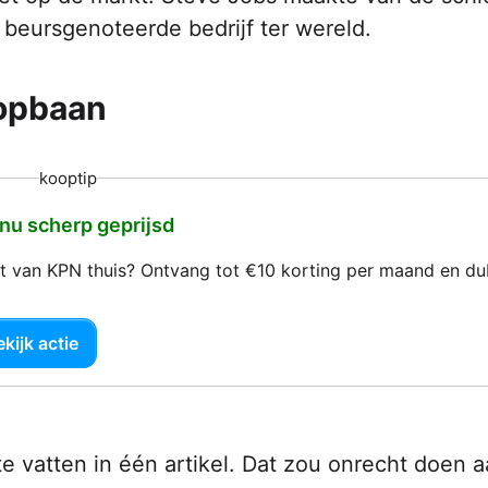
 beursgenoteerde bedrijf ter wereld.
oopbaan
kooptip
 nu scherp geprijsd
net van KPN thuis? Ontvang tot €10 korting per maand en d
kijk actie
te vatten in één artikel. Dat zou onrecht doen 