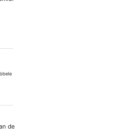
ubbele
aan de