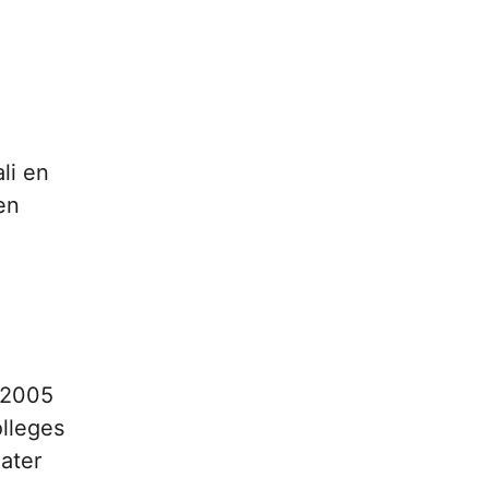
li en
en
n 2005
olleges
ater