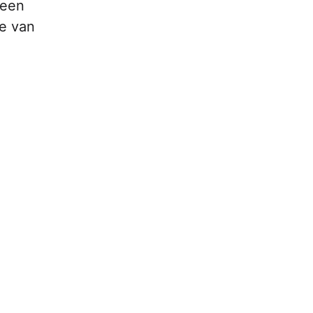
 een
ge van