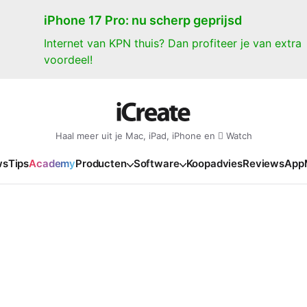
iPhone 17 Pro: nu scherp geprijsd
Internet van KPN thuis? Dan profiteer je van extra
voordeel!
Haal meer uit je Mac, iPad, iPhone en  Watch
ws
Tips
Academy
Producten
Software
Koopadvies
Reviews
App
iPad
iPadOS
o
en Gate
iPad Pro 2025
iPadOS 27
NIEUW
NIEUW
NIEUW
NIEUW
e
iPad Air 2026
iPadOS 26
NIEUW
 2026
oia
iPad Air 2025
iPadOS 18
NIEUW
o M5
oma
iPad mini 7
iPadOS 17
NIEUW
NIEUW
24
ura
iPad 2025
NIEUW