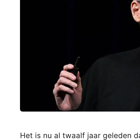
AirPods Pro 2
AirPods Max
AirPods Max 2
GERUCHTEN
Alle AirPods
Het is nu al twaalf jaar geleden 