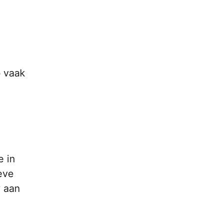
b vaak
e in
eve
 aan