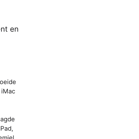
ent en
roeide
e iMac
vaagde
iPad,
emiel