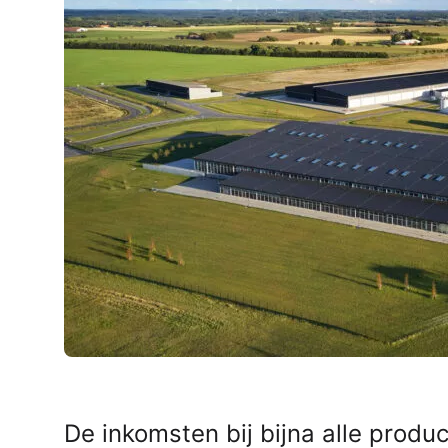
AirPods Pro 2
AirPods Max
AirPods Max 2
GERUCHTEN
Alle AirPods
De inkomsten bij bijna alle product