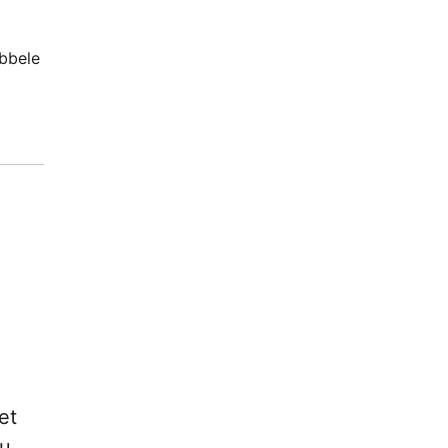
ubbele
-
et
ou