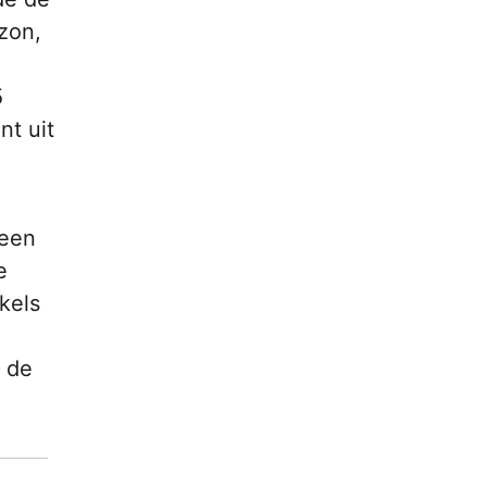
zon,
5
nt uit
 een
e
kels
, de