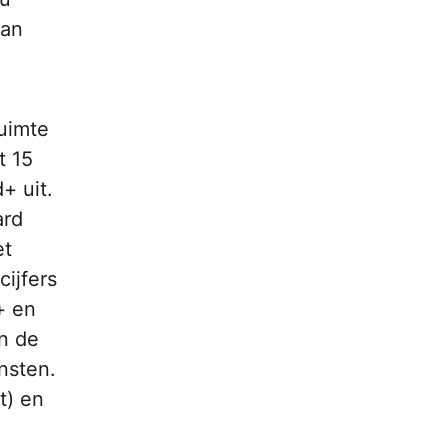
van
ruimte
t 15
+ uit.
ard
et
cijfers
+ en
en de
nsten.
t) en