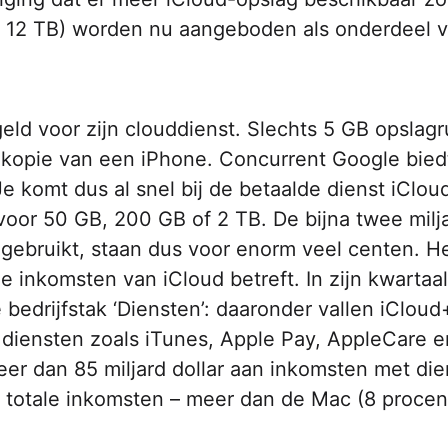
n 12 TB) worden nu aangeboden als onderdeel­­­ 
eld voor zijn clouddienst. Slechts 5 GB opslag
ekopie van een iPhone.­­­­ Concurrent Google bied
Je komt dus al snel bij de betaalde dienst iCloud
 voor 50 GB, 200 GB of 2 TB. De bijna twee milj
 gebruikt, staan dus voor enorm veel centen. H
de inkomsten van iCloud betreft. In zijn kwartaal
 bedrijfstak ‘Diensten’: daaronder vallen iCloud
 diensten zoals iTunes, Apple Pay, AppleCare­­­ 
er dan 85 miljard dollar aan inkomsten met die
 totale inkomsten – meer dan de Mac (8 procen