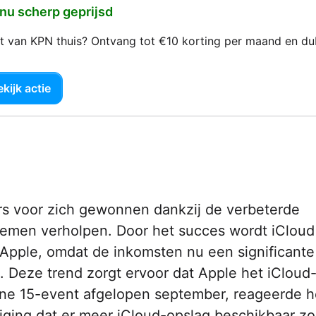
 nu scherp geprijsd
net van KPN thuis? Ontvang tot €10 korting per maand en d
kijk actie
rs voor zich gewonnen dankzij de verbeterde
problemen­­ verholpen. Door het succes wordt iCloud
r Apple, omdat de inkomsten nu een significante
 Deze trend zorgt ervoor dat Apple het iCloud
one 15-event afgelopen september,­­ reageerde h
ing dat er meer iCloud-opslag beschikbaar­­­ z