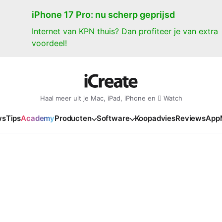
iPhone 17 Pro: nu scherp geprijsd
Internet van KPN thuis? Dan profiteer je van extra
voordeel!
Haal meer uit je Mac, iPad, iPhone en  Watch
ws
Tips
Academy
Producten
Software
Koopadvies
Reviews
App
iPad
iPadOS
o
en Gate
iPad Pro 2025
iPadOS 27
NIEUW
NIEUW
NIEUW
NIEUW
e
iPad Air 2026
iPadOS 26
NIEUW
 2026
oia
iPad Air 2025
iPadOS 18
NIEUW
o M5
oma
iPad mini 7
iPadOS 17
NIEUW
NIEUW
24
ura
iPad 2025
NIEUW