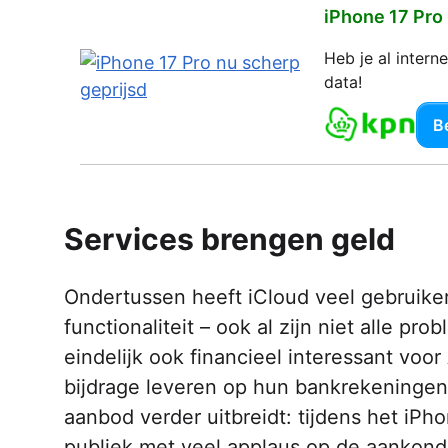
iPhone 17 Pro
Heb je al inter
data!
Be
Services brengen geld
Ondertussen heeft iCloud veel gebruike
functionaliteit­­­ – ook al zijn niet alle 
eindelijk ook financieel interessant voo
bijdrage leveren op hun bankrekeningen.
aanbod verder uitbreidt: tijdens het iPh
publiek met veel applaus op de aankondig