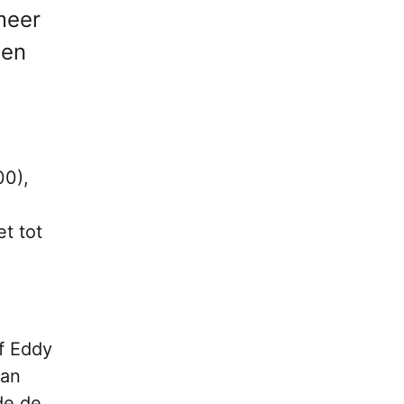
meer
 en
00),
et tot
f Eddy
van
de de