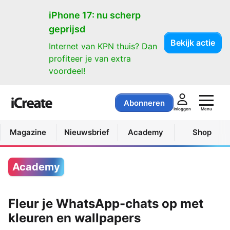
iPhone 17: nu scherp
geprijsd
Bekijk actie
Internet van KPN thuis? Dan
profiteer je van extra
voordeel!
Abonneren
Menu
Inloggen
Magazine
Nieuwsbrief
Academy
Shop
Academy
Fleur je WhatsApp-chats op met
kleuren en wallpapers