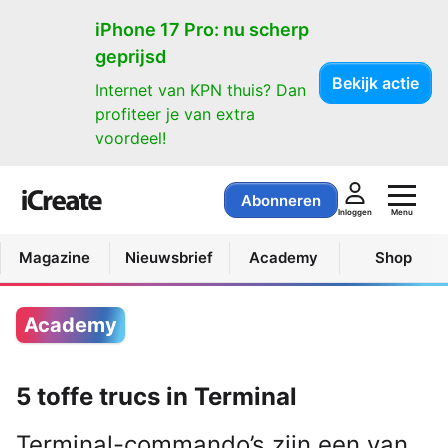
iPhone 17 Pro: nu scherp
geprijsd
Bekijk actie
Internet van KPN thuis? Dan
profiteer je van extra
voordeel!
Abonneren
Menu
Inloggen
Magazine
Nieuwsbrief
Academy
Shop
Academy
5 toffe trucs in Terminal
Terminal-commando’s zijn een van