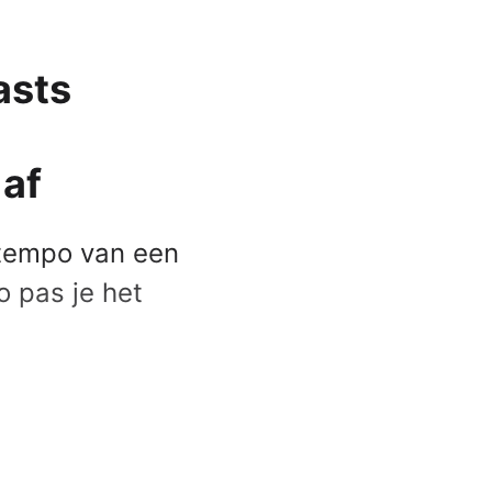
Apple Watch SE 2022
Apple Watch Ultra 2
asts
Apple Watch Ultra
Alle Apple Watches
 af
ktempo van een
o pas je het