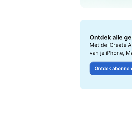
AirPods Pro 2
AirPods Max
AirPods Max 2
GERUCHTEN
Alle AirPods
Ontdek alle ge
Met de iCreate A
van je iPhone, M
Ontdek abonnem