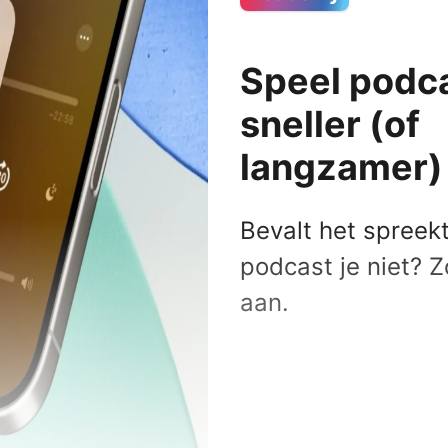
Alle iPads
ks
s
Functies
Speel podc
 Macs
AirPlay
sneller (of
AirDrop
Bedieningspaneel
langzamer)
Delen met gezin
Meldingen
Bevalt het spree
Widgets
podcast je niet? Z
Alle functionaliteiten
aan.
le-producten
mma's
 Pro
NIEUW