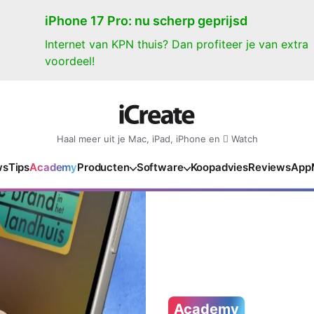
iPhone 17 Pro: nu scherp geprijsd
Internet van KPN thuis? Dan profiteer je van extra
voordeel!
Haal meer uit je Mac, iPad, iPhone en  Watch
ws
Tips
Academy
Producten
Software
Koopadvies
Reviews
App
iPad
iPadOS
o
en Gate
iPad Pro 2025
iPadOS 27
NIEUW
NIEUW
NIEUW
NIEUW
e
iPad Air 2026
iPadOS 26
NIEUW
 2026
oia
iPad Air 2025
iPadOS 18
NIEUW
o M5
oma
iPad mini 7
iPadOS 17
NIEUW
NIEUW
24
ura
iPad 2025
Academy
NIEUW