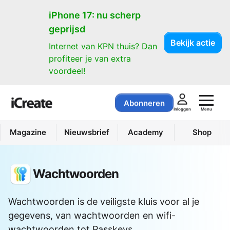
iPhone 17: nu scherp
geprijsd
Bekijk actie
Internet van KPN thuis? Dan
profiteer je van extra
voordeel!
Abonneren
Menu
Inloggen
Magazine
Nieuwsbrief
Academy
Shop
Wachtwoorden
Wachtwoorden is de veiligste kluis voor al je
gegevens, van wachtwoorden en wifi-
wachtwoorden tot Passkeys.