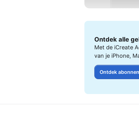
AirPods Pro 2
AirPods Max
AirPods Max 2
GERUCHTEN
Alle AirPods
Ontdek alle ge
Met de iCreate A
van je iPhone, M
Ontdek abonnem