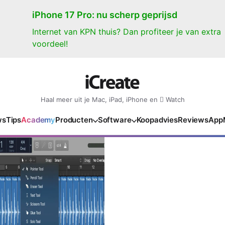
iPhone 17 Pro: nu scherp geprijsd
Internet van KPN thuis? Dan profiteer je van extra
voordeel!
Haal meer uit je Mac, iPad, iPhone en  Watch
ws
Tips
Academy
Producten
Software
Koopadvies
Reviews
App
iPad
iPadOS
o
en Gate
iPad Pro 2025
iPadOS 27
NIEUW
NIEUW
NIEUW
NIEUW
e
iPad Air 2026
iPadOS 26
NIEUW
 2026
oia
iPad Air 2025
iPadOS 18
NIEUW
o M5
oma
iPad mini 7
iPadOS 17
NIEUW
NIEUW
24
ura
iPad 2025
NIEUW