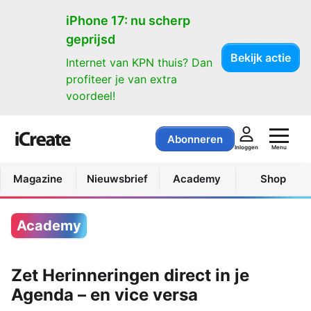
iPhone 17: nu scherp
geprijsd
Bekijk actie
Internet van KPN thuis? Dan
profiteer je van extra
voordeel!
Abonneren
Menu
Inloggen
Magazine
Nieuwsbrief
Academy
Shop
Academy
Zet Herinneringen direct in je
Agenda – en vice versa