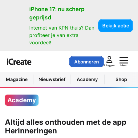
iPhone 17: nu scherp
geprijsd
Bekijk actie
Internet van KPN thuis? Dan
profiteer je van extra
voordeel!
Abonneren
Menu
Inloggen
Magazine
Nieuwsbrief
Academy
Shop
Academy
Altijd alles onthouden met de app
Herinneringen